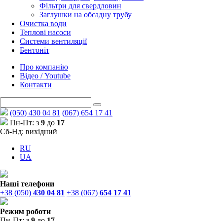
Фільтри для свердловин
Заглушки на обсадну трубу
Очистка води
Теплові насоси
Системи вентиляції
Бентоніт
Про компанію
Відео / Youtube
Контакти
(050) 430 04 81
(067) 654 17 41
Пн-Пт: з
9
до
17
Сб-Нд: вихідний
RU
UA
Наші телефони
+38 (050)
430 04 81
+38 (067)
654 17 41
Режим роботи
Пн-Пт: з
9
до
17