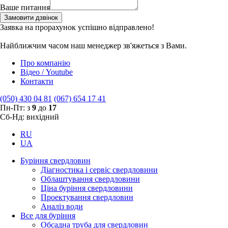
Ваше питання
Замовити дзвінок
Заявка на прорахунок успішно відправлено!
Найближчим часом наш менеджер зв'яжеться з Вами.
Про компанію
Відео / Youtube
Контакти
(050) 430 04 81
(067) 654 17 41
Пн-Пт: з
9
до
17
Сб-Нд: вихідний
RU
UA
Буріння свердловин
Діагностика і сервіс свердловини
Облаштування свердловини
Ціна буріння свердловини
Проектування свердловин
Аналіз води
Все для буріння
Обсадна труба для свердловин