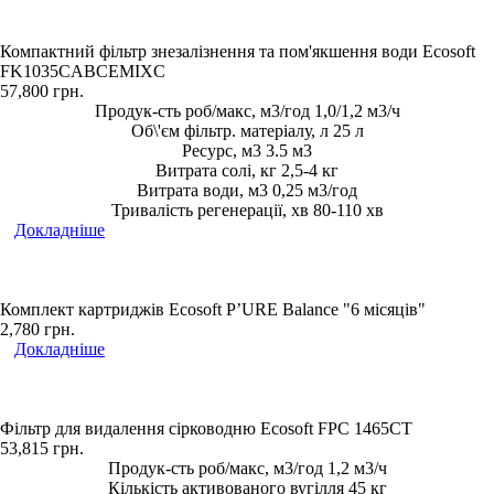
Компактний фільтр знезалізнення та пом'якшення води Ecosoft
FK1035CABCEMIXC
57,800
грн.
Продук-сть роб/макс, м3/год 1,0/1,2 м3/ч
Об\'єм фільтр. матеріалу, л 25 л
Ресурс, м3 3.5 м3
Витрата солі, кг 2,5-4 кг
Витрата води, м3 0,25 м3/год
Тривалість регенерації, хв 80-110 хв
Докладніше
Комплект картриджів Ecosoft P’URE Balance "6 місяців"
2,780
грн.
Докладніше
Фільтр для видалення сірководню Ecosoft FPC 1465CT
53,815
грн.
Продук-сть роб/макс, м3/год 1,2 м3/ч
Кількість активованого вугілля 45 кг