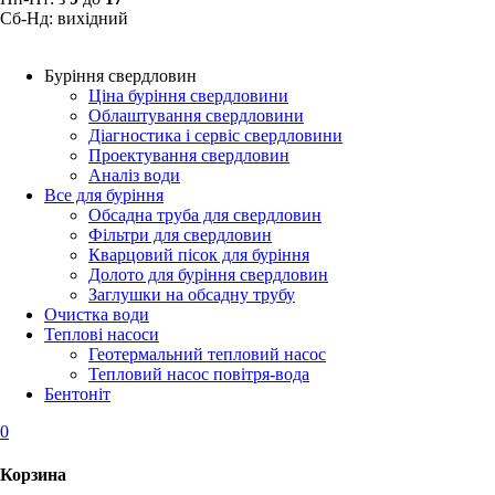
Сб-Нд: вихідний
Буріння свердловин
Ціна буріння свердловини
Облаштування свердловини
Діагностика і сервіс свердловини
Проектування свердловин
Аналіз води
Все для буріння
Обсадна труба для свердловин
Фільтри для свердловин
Кварцовий пісок для буріння
Долото для буріння свердловин
Заглушки на обсадну трубу
Очистка води
Теплові насоси
Геотермальний тепловий насос
Тепловий насос повітря-вода
Бентоніт
0
Корзина