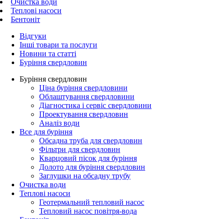
Очистка води
Теплові насоси
Бентоніт
Відгуки
Інші товари та послуги
Новини та статті
Буріння свердловин
Буріння свердловин
Ціна буріння свердловини
Облаштування свердловини
Діагностика і сервіс свердловини
Проектування свердловин
Аналіз води
Все для буріння
Обсадна труба для свердловин
Фільтри для свердловин
Кварцовий пісок для буріння
Долото для буріння свердловин
Заглушки на обсадну трубу
Очистка води
Теплові насоси
Геотермальний тепловий насос
Тепловий насос повітря-вода