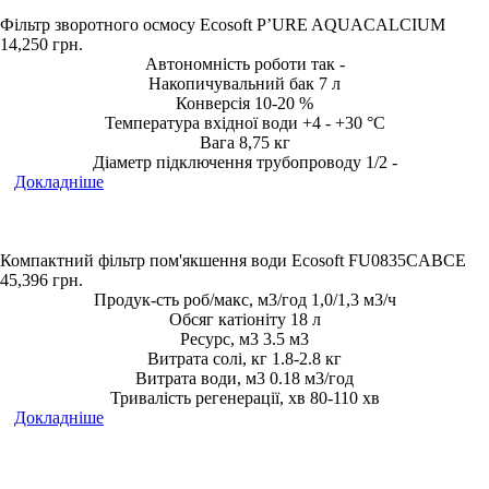
Фільтр зворотного осмосу Ecosoft P’URE AQUACALCIUM
14,250
грн.
Автономність роботи так -
Накопичувальний бак 7 л
Конверсія 10-20 %
Температура вхідної води +4 - +30 °С
Вага 8,75 кг
Діаметр підключення трубопроводу 1/2 -
Докладніше
Компактний фільтр пом'якшення води Ecosoft FU0835CABCE
45,396
грн.
Продук-сть роб/макс, м3/год 1,0/1,3 м3/ч
Обсяг катіоніту 18 л
Ресурс, м3 3.5 м3
Витрата солі, кг 1.8-2.8 кг
Витрата води, м3 0.18 м3/год
Тривалість регенерації, хв 80-110 хв
Докладніше