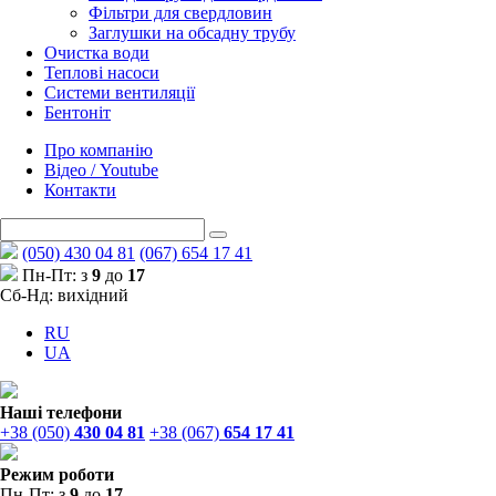
Фільтри для свердловин
Заглушки на обсадну трубу
Очистка води
Теплові насоси
Системи вентиляції
Бентоніт
Про компанію
Відео / Youtube
Контакти
(050) 430 04 81
(067) 654 17 41
Пн-Пт: з
9
до
17
Сб-Нд: вихідний
RU
UA
Наші телефони
+38 (050)
430 04 81
+38 (067)
654 17 41
Режим роботи
Пн-Пт: з
9
до
17