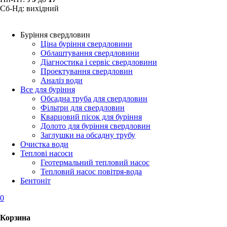
Сб-Нд: вихідний
Буріння свердловин
Ціна буріння свердловини
Облаштування свердловини
Діагностика і сервіс свердловини
Проектування свердловин
Аналіз води
Все для буріння
Обсадна труба для свердловин
Фільтри для свердловин
Кварцовий пісок для буріння
Долото для буріння свердловин
Заглушки на обсадну трубу
Очистка води
Теплові насоси
Геотермальний тепловий насос
Тепловий насос повітря-вода
Бентоніт
0
Корзина