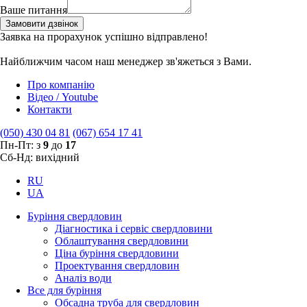
Ваше питання
Замовити дзвінок
Заявка на прорахунок успішно відправлено!
Найближчим часом наш менеджер зв'яжеться з Вами.
Про компанію
Відео / Youtube
Контакти
(050) 430 04 81
(067) 654 17 41
Пн-Пт: з
9
до
17
Сб-Нд: вихідний
RU
UA
Буріння свердловин
Діагностика і сервіс свердловини
Облаштування свердловини
Ціна буріння свердловини
Проектування свердловин
Аналіз води
Все для буріння
Обсадна труба для свердловин