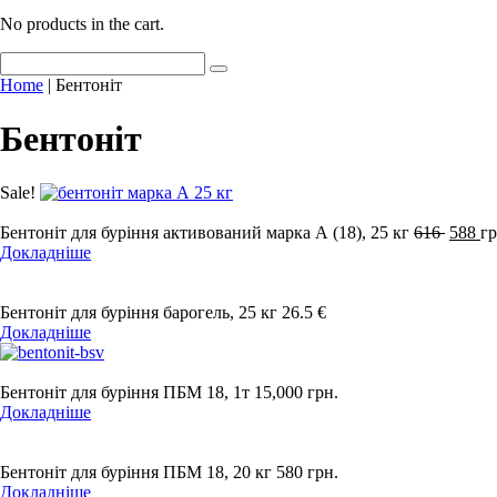
No products in the cart.
Home
| Бентоніт
Бентоніт
Sale!
Бентоніт для буріння активований марка А (18), 25 кг
616
588
гр
Докладніше
Бентоніт для буріння барогель, 25 кг
26.5 ‎€
Докладніше
Бентоніт для буріння ПБМ 18, 1т
15,000
грн.
Докладніше
Бентоніт для буріння ПБМ 18, 20 кг
580
грн.
Докладніше