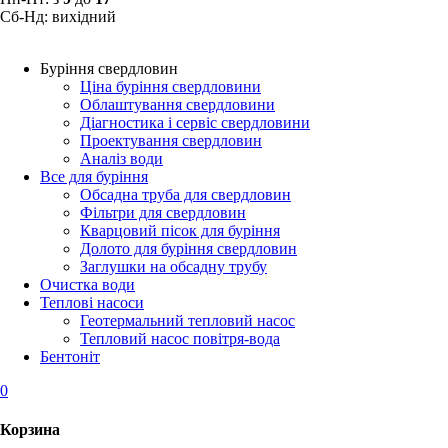
Сб-Нд: вихідний
Буріння свердловин
Ціна буріння свердловини
Облаштування свердловини
Діагностика і сервіс свердловини
Проектування свердловин
Аналіз води
Все для буріння
Обсадна труба для свердловин
Фільтри для свердловин
Кварцовий пісок для буріння
Долото для буріння свердловин
Заглушки на обсадну трубу
Очистка води
Теплові насоси
Геотермальний тепловий насос
Тепловий насос повітря-вода
Бентоніт
0
Корзина