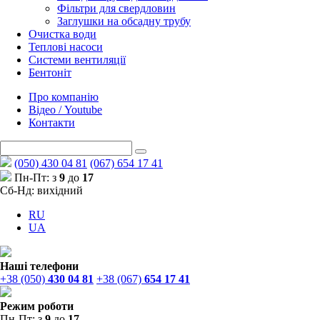
Фільтри для свердловин
Заглушки на обсадну трубу
Очистка води
Теплові насоси
Системи вентиляції
Бентоніт
Про компанію
Відео / Youtube
Контакти
(050) 430 04 81
(067) 654 17 41
Пн-Пт: з
9
до
17
Сб-Нд: вихідний
RU
UA
Наші телефони
+38 (050)
430 04 81
+38 (067)
654 17 41
Режим роботи
Пн-Пт: з
9
до
17