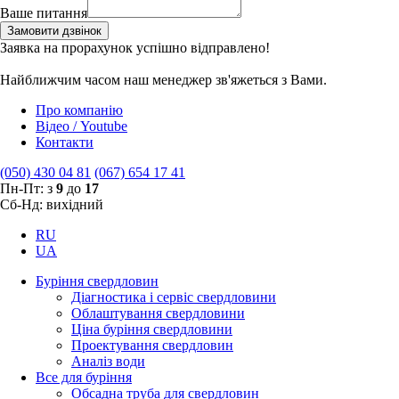
Ваше питання
Замовити дзвінок
Заявка на прорахунок успішно відправлено!
Найближчим часом наш менеджер зв'яжеться з Вами.
Про компанію
Відео / Youtube
Контакти
(050) 430 04 81
(067) 654 17 41
Пн-Пт: з
9
до
17
Сб-Нд: вихідний
RU
UA
Буріння свердловин
Діагностика і сервіс свердловини
Облаштування свердловини
Ціна буріння свердловини
Проектування свердловин
Аналіз води
Все для буріння
Обсадна труба для свердловин