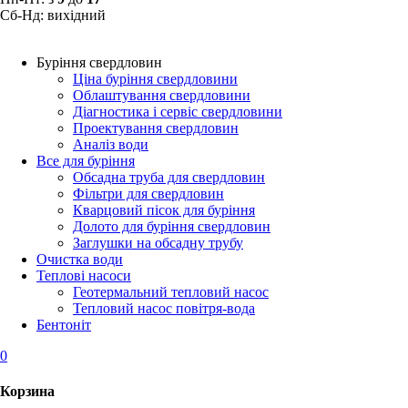
Сб-Нд: вихідний
Буріння свердловин
Ціна буріння свердловини
Облаштування свердловини
Діагностика і сервіс свердловини
Проектування свердловин
Аналіз води
Все для буріння
Обсадна труба для свердловин
Фільтри для свердловин
Кварцовий пісок для буріння
Долото для буріння свердловин
Заглушки на обсадну трубу
Очистка води
Теплові насоси
Геотермальний тепловий насос
Тепловий насос повітря-вода
Бентоніт
0
Корзина