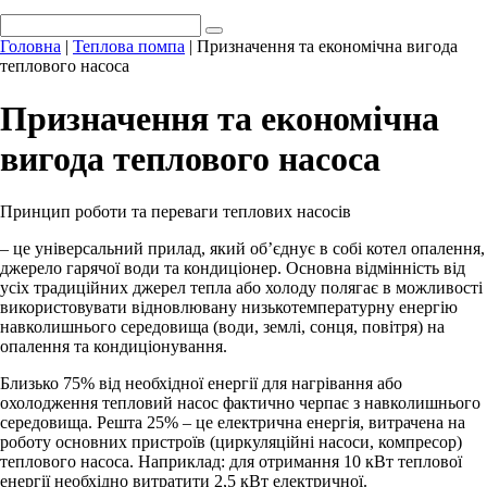
Головна
|
Теплова помпа
|
Призначення та економічна вигода
теплового насоса
Призначення та економічна
вигода теплового насоса
Принцип роботи та переваги теплових насосів
– це універсальний прилад, який об’єднує в собі котел опалення,
джерело гарячої води та кондиціонер. Основна відмінність від
усіх традиційних джерел тепла або холоду полягає в можливості
використовувати відновлювану низькотемпературну енергію
навколишнього середовища (води, землі, сонця, повітря) на
опалення та кондиціонування.
Близько 75% від необхідної енергії для нагрівання або
охолодження тепловий насос фактично черпає з навколишнього
середовища. Решта 25% – це електрична енергія, витрачена на
роботу основних пристроїв (циркуляційні насоси, компресор)
теплового насоса. Наприклад: для отримання 10 кВт теплової
енергії необхідно витратити 2,5 кВт електричної.