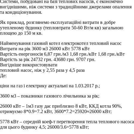
Системи, побудовані на базі теплових насосів, є економічно
вигіднішими, ніж системи з традиційними джерелами опалення
та кондиціонування.
Як приклад, розглянемо експлуатаційні витрати в добре
утепленому будинку (тепловтрати 50-60 Вт/м кв) загальною
площею до 150 м кв.
Найменування газовий котел електрокотел тепловий насос
Витрати на рік 3600 м3 26000 кВт 5778 кВт
Вартість енергоносія 6,87 грн./м3 1,68 грн./кВт 1,68 грн./кВт
Вартість за рік 24732 грн. 43680 грн. 9707 грн.
Вигідніше використовувати
тепловий насос, ніж у 2,55 раза у 4,5 раза
Де:
ціни на газ і електрику актуальні на 1.03.2017 р.;
3600 м3 – показники газового лічильника за рік;
26000 кВт – 1м3 газу дає приблизно 8 кВт, ККД котла 90%,
отримуємо 8*0.9=7.2 кВт, 3600*7.2=25920≈26000 кВт;
5778 кВт – середній коеф-т перетворення тепла теплового насоса
для цього будинку 4,5; 26000/3.6=5778 кВт;