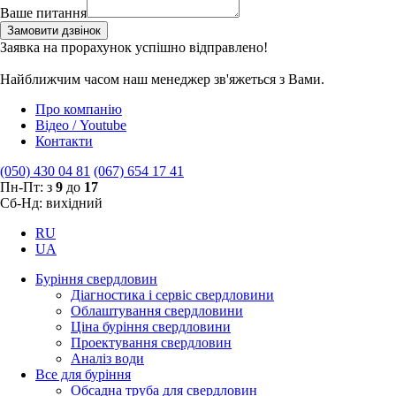
Ваше питання
Замовити дзвінок
Заявка на прорахунок успішно відправлено!
Найближчим часом наш менеджер зв'яжеться з Вами.
Про компанію
Відео / Youtube
Контакти
(050) 430 04 81
(067) 654 17 41
Пн-Пт: з
9
до
17
Сб-Нд: вихідний
RU
UA
Буріння свердловин
Діагностика і сервіс свердловини
Облаштування свердловини
Ціна буріння свердловини
Проектування свердловин
Аналіз води
Все для буріння
Обсадна труба для свердловин