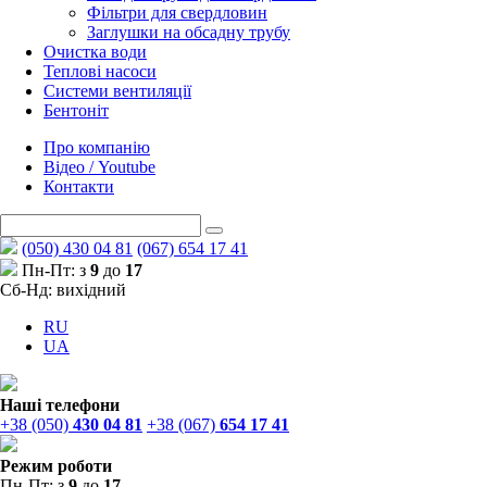
Фільтри для свердловин
Заглушки на обсадну трубу
Очистка води
Теплові насоси
Системи вентиляції
Бентоніт
Про компанію
Відео / Youtube
Контакти
(050) 430 04 81
(067) 654 17 41
Пн-Пт: з
9
до
17
Сб-Нд: вихідний
RU
UA
Наші телефони
+38 (050)
430 04 81
+38 (067)
654 17 41
Режим роботи
Пн-Пт: з
9
до
17