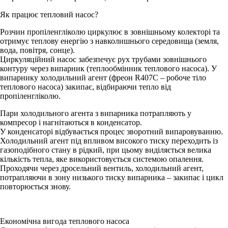
Як працює тепловий насос?
Розчин пропіленгліколю циркулює в зовнішньому колекторі та
отримує теплову енергію з навколишнього середовища (земля,
вода, повітря, сонце).
Циркуляційний насос забезпечує рух трубами зовнішнього
контуру через випарник (теплообмінник теплового насоса). У
випарнику холодильний агент (фреон R407C – робоче тіло
теплового насоса) закипає, відбираючи тепло від
пропіленгліколю.
Пари холодильного агента з випарника потрапляють у
компресор і нагнітаються в конденсатор.
У конденсаторі відбувається процес зворотний випаровуванню.
Холодильний агент під впливом високого тиску переходить із
газоподібного стану в рідкий, при цьому виділяється велика
кількість тепла, яке використовується системою опалення.
Проходячи через дросельний вентиль, холодильний агент,
потрапляючи в зону низького тиску випарника – закипає і цикл
повторюється знову.
Економічна вигода теплового насоса