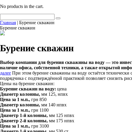
No products in the cart.
Главная
| Бурение скважин
Бурение скважин
Бурение скважин
Выбор компании для бурения скважины на воду — это инвес
наличие офиса, собственной техники, а также открытой инфо
далее
При этом бурение скважины на воду остаётся технически
подрядчика с подтверждённой практикой позволяет снизить риск
Цены на бурение скважин:
Бурение скважин на воду:
цена
Диаметр колонны,
мм
125, нпвх
Цена за 1 м.п.,
грн
850
Диаметр колонны,
мм
140 нпвх
Цена за 1 м.п.,
грн
1100
Диаметр 1-й колонны,
мм
125 нпвх
Диаметр 2-й колонны,
мм
175 нпвх
Цена за 1 м.п.,
грн
3100
Диаметр 1-й колонны,
мм
530 ст