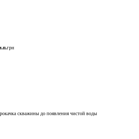
м.п.
грн
прокачка скважины до появления чистой воды