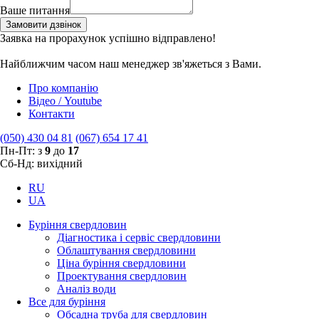
Ваше питання
Замовити дзвінок
Заявка на прорахунок успішно відправлено!
Найближчим часом наш менеджер зв'яжеться з Вами.
Про компанію
Відео / Youtube
Контакти
(050) 430 04 81
(067) 654 17 41
Пн-Пт: з
9
до
17
Сб-Нд: вихідний
RU
UA
Буріння свердловин
Діагностика і сервіс свердловини
Облаштування свердловини
Ціна буріння свердловини
Проектування свердловин
Аналіз води
Все для буріння
Обсадна труба для свердловин