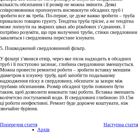
кількість обсипання і її розмір не можна змінити. Деякі
співрозмовники пропонують висмикнути обсадних труб і
зробити все як треба. По-перше, це дуже важко зробити – труба
привалило товщею грунту. Тендітна труба трісне, а не тендітна
може лопнути на зварних швах або різьбових з’єднаннях. І
потрібно розуміти, що при вилученні труби, стінки свердловини
заваляться і свердловина перестане існувати.
5. Пошкоджений свердловинний фільтр.
У фільтрі з’явився отвір, через яке пісок надходить в обсадних
труб і її поступово засинає, глибина свердловини зменшується.
Можна провести ремонтні роботи – зробити вставку меншим
діаметром в існуючу трубу, щоб запобігти подальшому
надходження піску в свердловину, обсипати за зазори між
трубами обсипанням. Розмір обсадної труби повинен бути
таким, щоб дозволити виконати такі роботи. Вставка зменшить
колічетсво поступаемой води. В свердловині глибиною 10-15м
ці роботи неефективні. Ремонт буде дорожче коштувати, ніж
звичайне буріння.
Попередня стаття
Наступна стаття
Архів