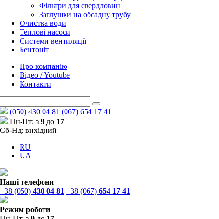
Фільтри для свердловин
Заглушки на обсадну трубу
Очистка води
Теплові насоси
Системи вентиляції
Бентоніт
Про компанію
Відео / Youtube
Контакти
(050) 430 04 81
(067) 654 17 41
Пн-Пт: з
9
до
17
Сб-Нд: вихідний
RU
UA
Наші телефони
+38 (050)
430 04 81
+38 (067)
654 17 41
Режим роботи
Пн-Пт: з
9
до
17