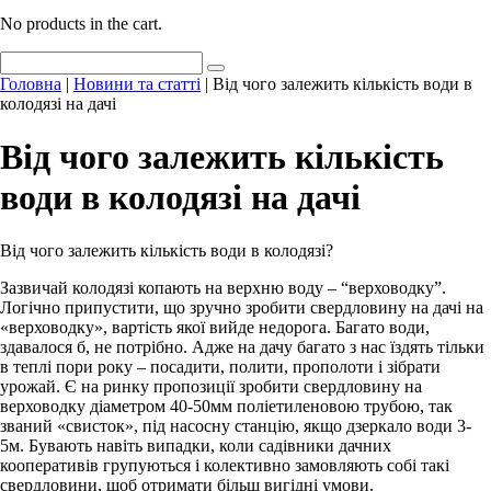
No products in the cart.
Головна
|
Новини та статті
|
Від чого залежить кількість води в
колодязі на дачі
Від чого залежить кількість
води в колодязі на дачі
Від чого залежить кількість води в колодязі?
Зазвичай колодязі копають на верхню воду – “верховодку”.
Логічно припустити, що зручно зробити свердловину на дачі на
«верховодку», вартість якої вийде недорога. Багато води,
здавалося б, не потрібно. Адже на дачу багато з нас їздять тільки
в теплі пори року – посадити, полити, прополоти і зібрати
урожай. Є на ринку пропозиції зробити свердловину на
верховодку діаметром 40-50мм поліетиленовою трубою, так
званий «свисток», під насосну станцію, якщо дзеркало води 3-
5м. Бувають навіть випадки, коли садівники дачних
кооперативів групуються і колективно замовляють собі такі
свердловини, щоб отримати більш вигідні умови.