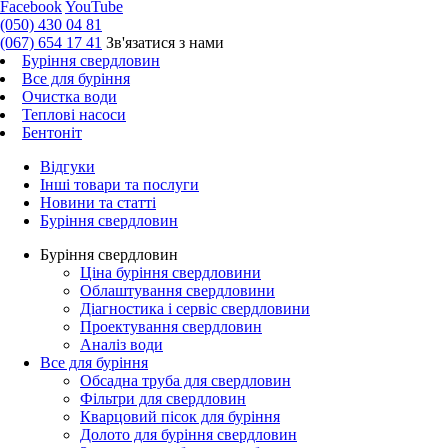
Facebook
YouTube
(050) 430 04 81
(067) 654 17 41
Зв'язатися з нами
Буріння свердловин
Все для буріння
Очистка води
Теплові насоси
Бентоніт
Відгуки
Інші товари та послуги
Новини та статті
Буріння свердловин
Буріння свердловин
Ціна буріння свердловини
Облаштування свердловини
Діагностика і сервіс свердловини
Проектування свердловин
Аналіз води
Все для буріння
Обсадна труба для свердловин
Фільтри для свердловин
Кварцовий пісок для буріння
Долото для буріння свердловин