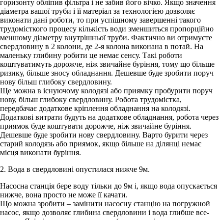
горизонту обліпив фільтра і не забив його вічко. Якщо значення
діаметра вашої труби і її матеріал за технологією дозволяє
виконати дані роботи, то при успішному завершенні такого
трудомісткого процесу кількість води зменшиться пропорційно
меншому діаметру внутрішньої труби. Фактично ви отримуєте
свердловину в 2 колони, де 2-я колона виконана в потай. На
маленьку глибину робити це немає сенсу. Такі роботи
коштуватимуть дорожче, ніж звичайне буріння, тому що більше
ризику, більше зносу обладнання. Дешевше буде зробити поруч
нову більш глибоку свердловину.
Ще можна в існуючому колодязі або приямку пробурити поруч
нову, більш глибоку свердловину. Робота трудомістка,
передбачає додаткове кріплення обладнання на колодязі.
Додаткові витрати будуть на додаткове обладнання, робота через
приямок буде коштувати дорожче, ніж звичайне буріння.
Дешевше буде зробити нову свердловину. Варто бурити через
старий колодязь або приямок, якщо більше на ділянці немає
місця виконати буріння.
2. Вода в свердловині опустилася нижче 9м.
Насосна станція бере воду тільки до 9м і, якщо вода опускається
нижче, вона просто не може її качати.
Що можна зробити – замінити насосну станцію на погружной
насос, якщо дозволяє глибина свердловини і вода глибше все-