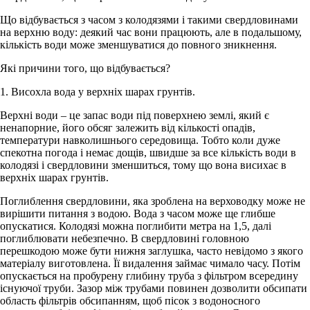
Що відбувається з часом з колодязями і такими свердловинами
на верхню воду: деякий час вони працюють, але в подальшому,
кількість води може зменшуватися до повного зникнення.
Які причини того, що відбувається?
1. Висохла вода у верхніх шарах грунтів.
Верхні води – це запас води під поверхнею землі, який є
ненапорние, його обсяг залежить від кількості опадів,
температури навколишнього середовища. Тобто коли дуже
спекотна погода і немає дощів, швидше за все кількість води в
колодязі і свердловини зменшиться, тому що вона висихає в
верхніх шарах грунтів.
Поглиблення свердловини, яка зроблена на верховодку може не
вирішити питання з водою. Вода з часом може ще глибше
опускатися. Колодязі можна поглибити метра на 1,5, далі
поглиблювати небезпечно. В свердловині головною
перешкодою може бути нижня заглушка, часто невідомо з якого
матеріалу виготовлена. Її видалення займає чимало часу. Потім
опускається на пробурену глибину труба з фільтром всередину
існуючої труби. Зазор між трубами повинен дозволити обсипати
область фільтрів обсипанням, щоб пісок з водоносного