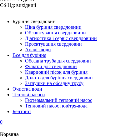
Сб-Нд: вихідний
Буріння свердловин
Ціна буріння свердловини
Облаштування свердловини
Діагностика і сервіс свердловини
Проектування свердловин
Аналіз води
Все для буріння
Обсадна труба для свердловин
Фільтри для свердловин
Кварцовий пісок для буріння
Долото для буріння свердловин
Заглушки на обсадну трубу
Очистка води
Теплові насоси
Геотермальний тепловий насос
Тепловий насос повітря-вода
Бентоніт
0
Корзина