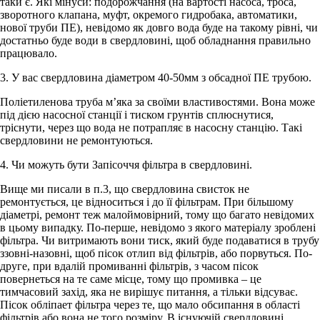
таки є. Які мінуси: подорожчання (на вартості насоса, троса,
зворотного клапана, муфт, окремого гидробака, автоматики,
нової труби ПЕ), невідомо як довго вода буде на такому рівні, чи
достатньо буде води в свердловині, щоб обладнання правильно
працювало.
3. У вас свердловина діаметром 40-50мм з обсадної ПЕ трубою.
Поліетиленова труба м’яка за своїми властивостями. Вона може
під дією насосної станції і тиском грунтів сплюснутися,
тріснути, через що вода не потрапляє в насосну станцію. Такі
свердловини не ремонтуються.
4. Чи можуть бути Запісоччя фільтра в свердловині.
Вище ми писали в п.3, що свердловина свисток не
ремонтується, це відноситься і до її фільтрам. При більшому
діаметрі, ремонт теж малоймовірний, тому що багато невідомих
в цьому випадку. По-перше, невідомо з якого матеріалу зроблені
фільтра. Чи витримають вони тиск, який буде подаватися в трубу
ззовні-назовні, щоб пісок отлип від фільтрів, або порвуться. По-
друге, при вдалій промиванні фільтрів, з часом пісок
повернеться на те саме місце, тому що промивка – це
тимчасовий захід, яка не вирішує питання, а тільки відсуває.
Пісок обліпает фільтра через те, що мало обсипання в області
фільтрів або вона не того розміру. В існуючій свердловині