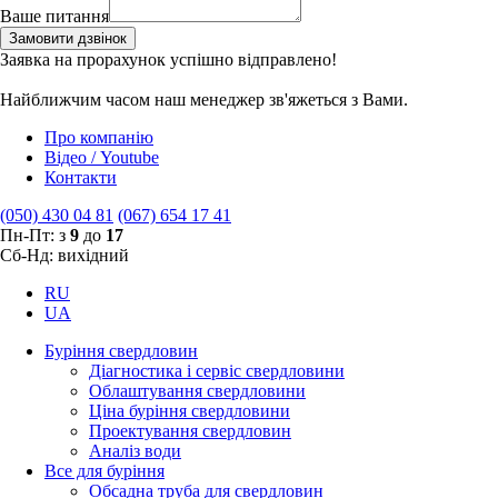
Ваше питання
Замовити дзвінок
Заявка на прорахунок успішно відправлено!
Найближчим часом наш менеджер зв'яжеться з Вами.
Про компанію
Відео / Youtube
Контакти
(050) 430 04 81
(067) 654 17 41
Пн-Пт: з
9
до
17
Сб-Нд: вихідний
RU
UA
Буріння свердловин
Діагностика і сервіс свердловини
Облаштування свердловини
Ціна буріння свердловини
Проектування свердловин
Аналіз води
Все для буріння
Обсадна труба для свердловин