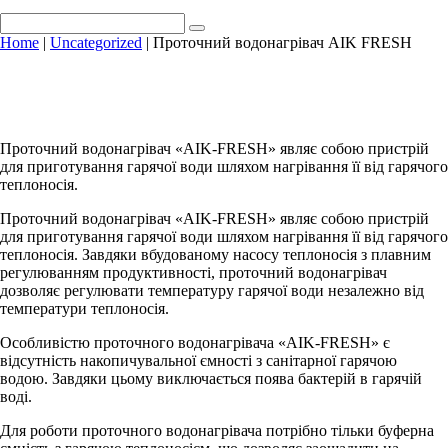
Home
|
Uncategorized
| Проточний водонагрівач AIK FRESH
Проточний водонагрівач «AIK-FRESH» являє собою пристрій
для приготування гарячої води шляхом нагрівання її від гарячого
теплоносія.
Проточний водонагрівач «AIK-FRESH» являє собою пристрій
для приготування гарячої води шляхом нагрівання її від гарячого
теплоносія. Завдяки вбудованому насосу теплоносія з плавним
регулюванням продуктивності, проточний водонагрівач
дозволяє регулювати температуру гарячої води незалежно від
температури теплоносія.
Особливістю проточного водонагрівача «AIK-FRESH» є
відсутність накопичувальної ємності з санітарної гарячою
водою. Завдяки цьому виключається поява бактерій в гарячій
воді.
Для роботи проточного водонагрівача потрібно тільки буферна