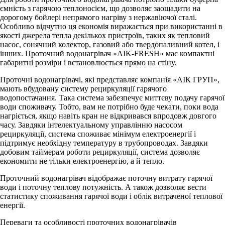
ємність з гарячою теплоносієм, що дозволяє заощадити на
дорогому бойлері непрямого нагріву з нержавіючої сталі.
Особливо відчутно ця економія виражається при використанні в
якості джерела тепла декількох пристроїв, таких як тепловий
насос, сонячний колектор, газовий або твердопаливний котел, і
інших. Проточний водонагрівач «AIK-FRESH» має компактні
габаритні розміри і встановлюється прямо на стіну.
Проточні водонагрівачі, які представляє компанія «AІК ГРУП»,
мають вбудовану систему рециркуляції гарячого
водопостачання. Така система забезпечує миттєву подачу гарячої
води споживачу. Тобто, вам не потрібно буде чекати, поки вода
нагріється, якщо навіть кран не відкривався впродовж довгого
часу. Завдяки інтелектуальному управлінню насосом
рециркуляції, система споживає мінімум електроенергії і
підтримує необхідну температуру в трубопроводах. Завдяки
добовим таймерам роботи рециркуляції, система дозволяє
економити не тільки електроенергію, а й тепло.
Проточний водонагрівач відображає поточну витрату гарячої
води і поточну теплову потужність. А також дозволяє вести
статистику споживання гарячої води і облік витраченої теплової
енергії.
Переваги та особливості проточних водонагрівачів