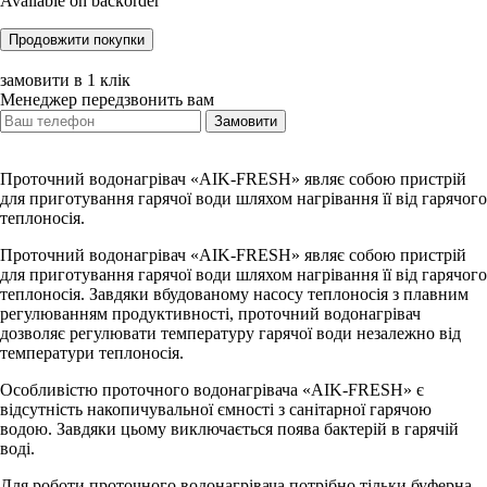
Available on backorder
Продовжити покупки
замовити в 1 клік
Менеджер передзвонить вам
Замовити
Проточний водонагрівач «AIK-FRESH» являє собою пристрій
для приготування гарячої води шляхом нагрівання її від гарячого
теплоносія.
Проточний водонагрівач «AIK-FRESH» являє собою пристрій
для приготування гарячої води шляхом нагрівання її від гарячого
теплоносія. Завдяки вбудованому насосу теплоносія з плавним
регулюванням продуктивності, проточний водонагрівач
дозволяє регулювати температуру гарячої води незалежно від
температури теплоносія.
Особливістю проточного водонагрівача «AIK-FRESH» є
відсутність накопичувальної ємності з санітарної гарячою
водою. Завдяки цьому виключається поява бактерій в гарячій
воді.
Для роботи проточного водонагрівача потрібно тільки буферна