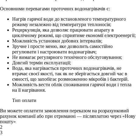
Основними перевагами проточних водонагрівачів є:
Нагрів гарячої води до встановленого температурного
режиму незалежно від температури теплоносія;
Рециркуляція, яка дозволяє працювати апарату в
циклічному режимі, що сприятиме економії електроенергії;
Можливість установки добових інтервалів;
Зручне і просте меню, яке дозволить самостійно
регулювати і настроювати водонагрівач;
Не вимагає регулярного технічного обслуговування;
Довгий термін експлуатації;
Вода, яка нагрівається проточних водонагрівачів, не
втрачає своєї якості, так як не зберігається довгий час в
ємності, що запобігає розмноженню мікробів і бактерій.
Можливість вести облік споживання гарячої води і тепла
на її нагрівання.
Тип оплати
Ви можете оплатити замовлення переказом на розрахунковий
рахунок компанії або при отриманні — післяплатою через «Нову
пошту»
2
3