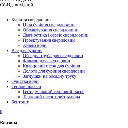
Сб-Нд: вихідний
Буріння свердловин
Ціна буріння свердловини
Облаштування свердловини
Діагностика і сервіс свердловини
Проектування свердловин
Аналіз води
Все для буріння
Обсадна труба для свердловин
Фільтри для свердловин
Кварцовий пісок для буріння
Долото для буріння свердловин
Заглушки на обсадну трубу
Очистка води
Теплові насоси
Геотермальний тепловий насос
Тепловий насос повітря-вода
Бентоніт
0
Корзина