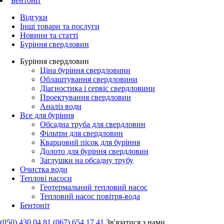
Бентоніт
Відгуки
Інші товари та послуги
Новини та статті
Буріння свердловин
Буріння свердловин
Ціна буріння свердловини
Облаштування свердловини
Діагностика і сервіс свердловини
Проектування свердловин
Аналіз води
Все для буріння
Обсадна труба для свердловин
Фільтри для свердловин
Кварцовий пісок для буріння
Долото для буріння свердловин
Заглушки на обсадну трубу
Очистка води
Теплові насоси
Геотермальний тепловий насос
Тепловий насос повітря-вода
Бентоніт
(050) 430 04 81
(067) 654 17 41
Зв'язатися з нами