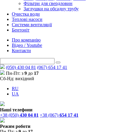
Фільтри для свердловин
Заглушки на обсадну трубу
Очистка води
Теплові насоси
Системи вентиляції
Бентоніт
Про компанію
Відео / Youtube
Контакти
(050) 430 04 81
(067) 654 17 41
Пн-Пт: з
9
до
17
Сб-Нд: вихідний
RU
UA
Наші телефони
+38 (050)
430 04 81
+38 (067)
654 17 41
Режим роботи
Пн-Пт: з
9
до
17