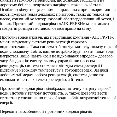
ємність з гарячою теплоносієм, що дозволяє заощадити на
дорогому бойлері непрямого нагріву з нержавіючої сталі.
Особливо відчутно ця економія виражається при використанні в
якості джерела тепла декількох пристроїв, таких як тепловий
насос, сонячний колектор, газовий або твердопаливний котел, і
інших. Проточний водонагрівач «AIK-FRESH» має компактні
габаритні розміри і встановлюється прямо на стіну.
Проточні водонагрівачі, які представляє компанія «AІК ГРУП»,
мають вбудовану систему рециркуляції гарячого
водопостачання. Така система забезпечує миттєву подачу гарячої
води споживачу. Тобто, вам не потрібно буде чекати, поки вода
нагріється, якщо навіть кран не відкривався впродовж довгого
часу. Завдяки інтелектуальному управлінню насосом
рециркуляції, система споживає мінімум електроенергії і
підтримує необхідну температуру в трубопроводах. Завдяки
добовим таймерам роботи рециркуляції, система дозволяє
економити не тільки електроенергію, а й тепло.
Проточний водонагрівач відображає поточну витрату гарячої
води і поточну теплову потужність. А також дозволяє вести
статистику споживання гарячої води і облік витраченої теплової
енергії.
Переваги та особливості проточних водонагрівачів