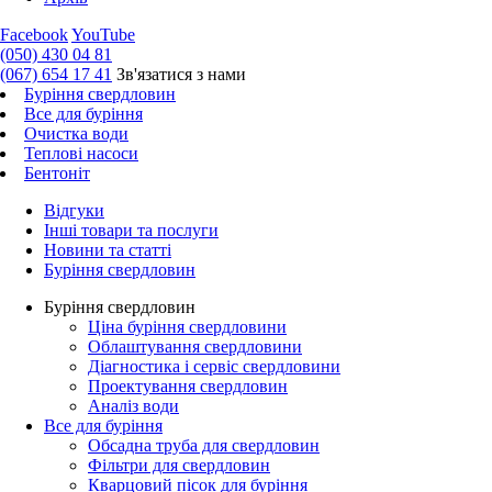
Facebook
YouTube
(050) 430 04 81
(067) 654 17 41
Зв'язатися з нами
Буріння свердловин
Все для буріння
Очистка води
Теплові насоси
Бентоніт
Відгуки
Інші товари та послуги
Новини та статті
Буріння свердловин
Буріння свердловин
Ціна буріння свердловини
Облаштування свердловини
Діагностика і сервіс свердловини
Проектування свердловин
Аналіз води
Все для буріння
Обсадна труба для свердловин
Фільтри для свердловин
Кварцовий пісок для буріння