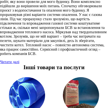
робіт, яку вони провели для мого будинку. Вони комплексно
підійшли до вирішення моїх питань. Спочатку обговорювали
проєкт з водопостачання та опалення мого будинку. Я
прораховував різні варіанти системи опалення. У нас є газова
лінія. Під час прорахунку стало зрозуміло, що вартість
підключення та впровадження газової системи коштуватиме
стільки ж, скільки мені запропонували БСВ за встановлення та
впровадження теплового насоса. Міркував над твердопаливним
котлом. Зрозумів, що не мій варіант – треба час витрачати на
пелети, шукати матеріали для закупівлі, десь їх зберігати,
чистити котел. Тепловий насос – повністю автономна система,
яка працює самостійно. Сервісний і профілактичний огляд –
робить компанія БСВ.
Читати далі
Інші товари та послуги