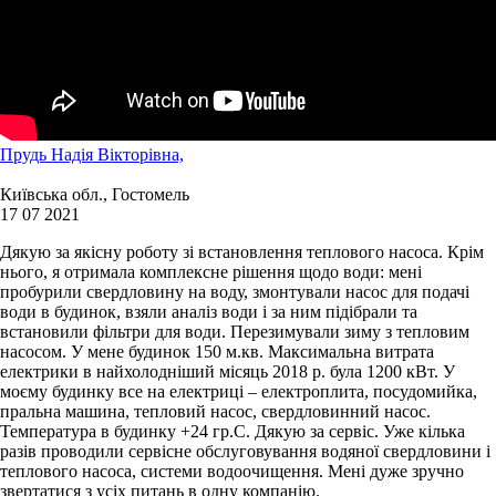
Прудь Надія Вікторівна,
Київська обл., Гостомель
17 07 2021
Дякую за якісну роботу зі встановлення теплового насоса. Крім
нього, я отримала комплексне рішення щодо води: мені
пробурили свердловину на воду, змонтували насос для подачі
води в будинок, взяли аналіз води і за ним підібрали та
встановили фільтри для води. Перезимували зиму з тепловим
насосом. У мене будинок 150 м.кв. Максимальна витрата
електрики в найхолодніший місяць 2018 р. була 1200 кВт. У
моєму будинку все на електриці – електроплита, посудомийка,
пральна машина, тепловий насос, свердловинний насос.
Температура в будинку +24 гр.С. Дякую за сервіс. Уже кілька
разів проводили сервісне обслуговування водяної свердловини і
теплового насоса, системи водоочищення. Мені дуже зручно
звертатися з усіх питань в одну компанію.