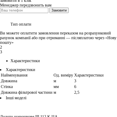
замовити в 1 клік
Менеджер передзвонить вам
Замовити
Тип оплати
Ви можете оплатити замовлення переказом на розрахунковий
рахунок компанії або при отриманні — післяплатою через «Нову
пошту»
2
3
Характеристики
Характеристики
Найменування
Од. виміру
Характеристики
Довжина
м
3
Стінка
мм
6
Довжина фільтрової частини
м
2,5
Інші моделі
Долото шарошкове ІІІ 112 К-ЦА