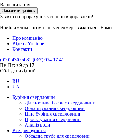
Ваше питання
Замовити дзвінок
Заявка на прорахунок успішно відправлено!
Найближчим часом наш менеджер зв'яжеться з Вами.
Про компанію
Відео / Youtube
Контакти
(050) 430 04 81
(067) 654 17 41
Пн-Пт: з
9
до
17
Сб-Нд: вихідний
RU
UA
Буріння свердловин
Діагностика і сервіс свердловини
Облаштування свердловини
Ціна буріння свердловини
Проектування свердловин
Аналіз води
Все для буріння
Обсадна труба для свердловин