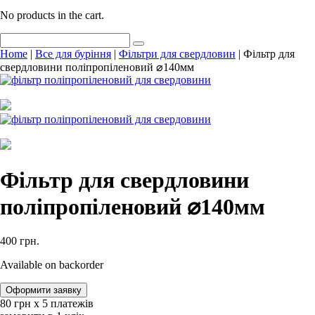
No products in the cart.
Home
|
Все для буріння
|
Фільтри для свердловин
| Фільтр для
свердловини поліпропіленовий ⌀140мм
Фільтр для свердловини
поліпропіленовий ⌀140мм
400
грн.
Available on backorder
Оформити заявку
80
‎грн х 5 платежів