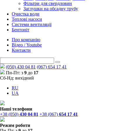
Фільтри для свердловин
Заглушки на обсадну трубу
Очистка води
Теплові насоси
Системи вентиляції
Бентоніт
Про компанію
Відео / Youtube
Контакти
(050) 430 04 81
(067) 654 17 41
Пн-Пт: з
9
до
17
Сб-Нд: вихідний
RU
UA
Наші телефони
+38 (050)
430 04 81
+38 (067)
654 17 41
Режим роботи
Пн-Пт: з
9
до
17