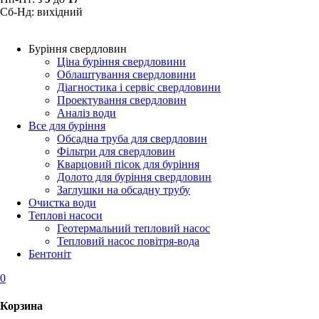
Сб-Нд: вихідний
Буріння свердловин
Ціна буріння свердловини
Облаштування свердловини
Діагностика і сервіс свердловини
Проектування свердловин
Аналіз води
Все для буріння
Обсадна труба для свердловин
Фільтри для свердловин
Кварцовий пісок для буріння
Долото для буріння свердловин
Заглушки на обсадну трубу
Очистка води
Теплові насоси
Геотермальний тепловий насос
Тепловий насос повітря-вода
Бентоніт
0
Корзина