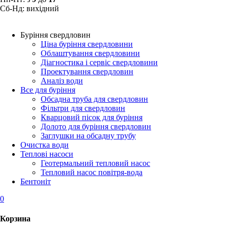
Сб-Нд: вихідний
Буріння свердловин
Ціна буріння свердловини
Облаштування свердловини
Діагностика і сервіс свердловини
Проектування свердловин
Аналіз води
Все для буріння
Обсадна труба для свердловин
Фільтри для свердловин
Кварцовий пісок для буріння
Долото для буріння свердловин
Заглушки на обсадну трубу
Очистка води
Теплові насоси
Геотермальний тепловий насос
Тепловий насос повітря-вода
Бентоніт
0
Корзина