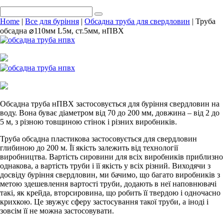
Home
|
Все для буріння
|
Обсадна труба для свердловин
| Труба
обсадна ⌀110мм L5м, ст.5мм, нПВХ
Обсадна труба нПВХ застосовується для буріння свердловин на
воду. Вона буває діаметром від 70 до 200 мм, довжина – від 2 до
5 м, з різною товщиною стінок і різних виробників.
Труба обсадна пластикова застосовується для свердловин
глибиною до 200 м. Її якість залежить від технології
виробництва. Вартість сировини для всіх виробників приблизно
однакова, а вартість труби і її якість у всіх різний. Виходячи з
досвіду буріння свердловин, ми бачимо, що багато виробників з
метою здешевлення вартості труби, додають в неї наповнювачі
такі, як крейда, вторсировина, що робить її твердою і одночасно
крихкою. Це звужує сферу застосування такої труби, а іноді і
зовсім її не можна застосовувати.