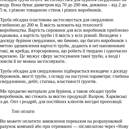
воду. Вона буває діаметром від 70 до 200 мм, довжина – від 2 до
5 м, з різною товщиною стінок і різних виробників.
Труба обсадна пластикова застосовується для свердловин
глибиною до 200 м. Її якість залежить від технології
виробництва. Вартість сировини для всіх виробників приблизно
однакова, а вартість труби і її якість у всіх різний. Виходячи з
досвіду буріння свердловин, ми бачимо, що багато виробників з
метою здешевлення вартості труби, додають в неї наповнювачі
такі, як крейда, вторсировина, що робить її твердою і одночасно
крихкою. Це звужує сферу застосування такої труби, а іноді і
зовсім її не можна застосовувати.
Труба обсадна для свердловини підбирається виходячи з досвіду
буровиків, якості труби, з огляду на наступні параметри: глибина
свердловини, дебіт, статика, властивості ґрунтів.
Ми продаємо матеріали для буріння, а також обсадні труби
виробників, які стежать за якістю продукції: Валром, Харківські
з-ди. Опт і роздріб, для постійних клієнтів вигідні пропозиції.
Тип оплати
Ви можете оплатити замовлення переказом на розрахунковий
рахунок компанії або при отриманні — післяплатою через «Нову