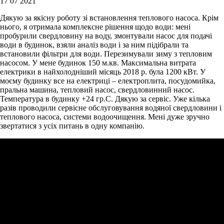
17 07 2021
Дякую за якісну роботу зі встановлення теплового насоса. Крім
нього, я отримала комплексне рішення щодо води: мені
пробурили свердловину на воду, змонтували насос для подачі
води в будинок, взяли аналіз води і за ним підібрали та
встановили фільтри для води. Перезимували зиму з тепловим
насосом. У мене будинок 150 м.кв. Максимальна витрата
електрики в найхолодніший місяць 2018 р. була 1200 кВт. У
моєму будинку все на електриці – електроплита, посудомийка,
пральна машина, тепловий насос, свердловинний насос.
Температура в будинку +24 гр.С. Дякую за сервіс. Уже кілька
разів проводили сервісне обслуговування водяної свердловини і
теплового насоса, системи водоочищення. Мені дуже зручно
звертатися з усіх питань в одну компанію.