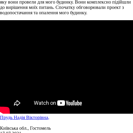
яку вони провели для мого будинку. Вони комплексно підійшли
до вирішення моїх питань. Спочатку обговорювали проект з
водопостачання та опалення мого будинку.
Прудь Надія Вікторівна,
Київська обл., Гостомель