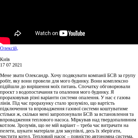
Олексій,
Київ
17 07 2021
Мене звати Олександр. Хочу подякувати компанії БСВ за групу
робіт, яку вони провели для мого будинку. Вони комплексно
підійшли до вирішення моїх питань. Спочатку обговорювали
проєкт з водопостачання та опалення мого будинку. Я
прораховував різні варіанти системи опалення. У нас є газова
лінія. Під час прорахунку стало зрозуміло, що вартість
підключення та впровадження газової системи коштуватиме
стільки ж, скільки мені запропонували БСВ за встановлення та
впровадження теплового насоса. Міркував над твердопаливним
котлом. Зрозумів, що не мій варіант – треба час витрачати на
пелети, шукати матеріали для закупівлі, десь їх зберігати,
чистити котел. Тепловий насос – повністю автономна система,