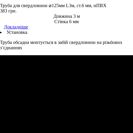
Труба для свердловини ⌀125мм L3м, ст.6 мм, нПВХ
383
грн.
Довжина 3 м
Стінка 6 мм
Докладніше
Установка
Труба обсадна монтується в забій свердловини на різьбових
з’єднаннях