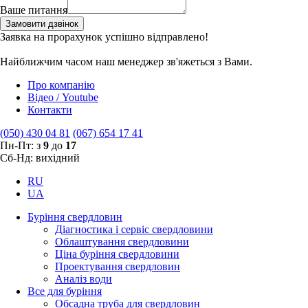
Ваше питання
Замовити дзвінок
Заявка на прорахунок успішно відправлено!
Найближчим часом наш менеджер зв'яжеться з Вами.
Про компанію
Відео / Youtube
Контакти
(050) 430 04 81
(067) 654 17 41
Пн-Пт: з
9
до
17
Сб-Нд: вихідний
RU
UA
Буріння свердловин
Діагностика і сервіс свердловини
Облаштування свердловини
Ціна буріння свердловини
Проектування свердловин
Аналіз води
Все для буріння
Обсадна труба для свердловин