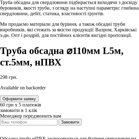
Труба обсадна для свердловини підбирається виходячи з досвіду
буровиків, якості труби, з огляду на наступні параметри: глибина
свердловини, дебіт, статика, властивості ґрунтів.
Ми продаємо матеріали для буріння, а також обсадні труби
виробників, які стежать за якістю продукції: Валром, Харківські
з-ди. Опт і роздріб, для постійних клієнтів вигідні пропозиції.
Труба обсадна ⌀110мм L5м,
ст.5мм, нПВХ
298
грн.
Available on backorder
Оформити заявку
60
‎грн х 5 платежів
замовити в 1 клік
Менеджер передзвонить вам
Замовити
Обсадна труба нПВХ застосовується для буріння свердловин на