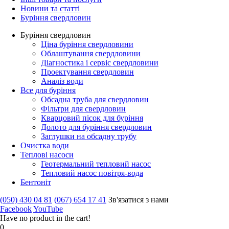
Новини та статті
Буріння свердловин
Буріння свердловин
Ціна буріння свердловини
Облаштування свердловини
Діагностика і сервіс свердловини
Проектування свердловин
Аналіз води
Все для буріння
Обсадна труба для свердловин
Фільтри для свердловин
Кварцовий пісок для буріння
Долото для буріння свердловин
Заглушки на обсадну трубу
Очистка води
Теплові насоси
Геотермальний тепловий насос
Тепловий насос повітря-вода
Бентоніт
(050) 430 04 81
(067) 654 17 41
Зв'язатися з нами
Facebook
YouTube
Have no product in the cart!
0