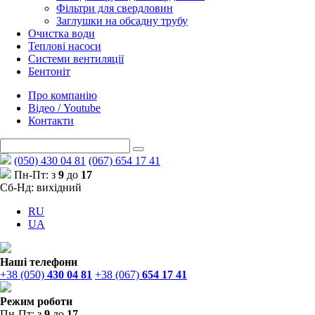
Фільтри для свердловин
Заглушки на обсадну трубу
Очистка води
Теплові насоси
Системи вентиляції
Бентоніт
Про компанію
Відео / Youtube
Контакти
(050) 430 04 81
(067) 654 17 41
Пн-Пт: з
9
до
17
Сб-Нд: вихідний
RU
UA
Наші телефони
+38 (050)
430 04 81
+38 (067)
654 17 41
Режим роботи
Пн-Пт: з
9
до
17