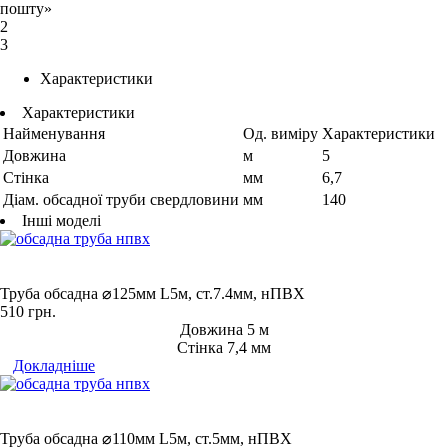
пошту»
2
3
Характеристики
Характеристики
Найменування
Од. виміру
Характеристики
Довжина
м
5
Стінка
мм
6,7
Діам. обсадної труби свердловини
мм
140
Інші моделі
Труба обсадна ⌀125мм L5м, ст.7.4мм, нПВХ
510
грн.
Довжина 5 м
Стінка 7,4 мм
Докладніше
Труба обсадна ⌀110мм L5м, ст.5мм, нПВХ