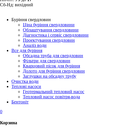
Сб-Нд: вихідний
Буріння свердловин
Ціна буріння свердловини
Облаштування свердловини
Діагностика і сервіс свердловини
Проектування свердловин
Аналіз води
Все для буріння
Обсадна труба для свердловин
Фільтри для свердловин
Кварцовий пісок для буріння
Долото для буріння свердловин
Заглушки на обсадну трубу
Очистка води
Теплові насоси
Геотермальний тепловий насос
Тепловий насос повітря-вода
Бентоніт
0
Корзина