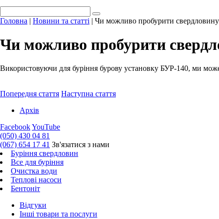
Головна
|
Новини та статті
|
Чи можливо пробурити свердловину 
Чи можливо пробурити свердл
Використовуючи для буріння бурову установку БУР-140, ми може
Попередня стаття
Наступна стаття
Архів
Facebook
YouTube
(050) 430 04 81
(067) 654 17 41
Зв'язатися з нами
Буріння свердловин
Все для буріння
Очистка води
Теплові насоси
Бентоніт
Відгуки
Інші товари та послуги