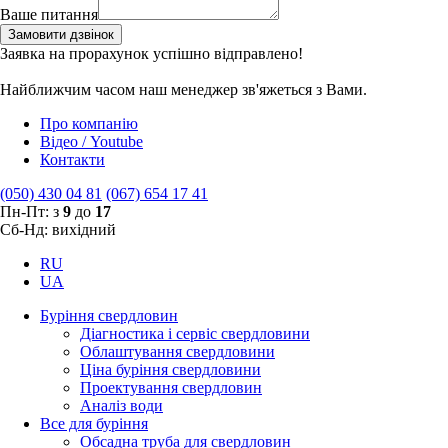
Ваше питання
Замовити дзвінок
Заявка на прорахунок успішно відправлено!
Найближчим часом наш менеджер зв'яжеться з Вами.
Про компанію
Відео / Youtube
Контакти
(050) 430 04 81
(067) 654 17 41
Пн-Пт: з
9
до
17
Сб-Нд: вихідний
RU
UA
Буріння свердловин
Діагностика і сервіс свердловини
Облаштування свердловини
Ціна буріння свердловини
Проектування свердловин
Аналіз води
Все для буріння
Обсадна труба для свердловин