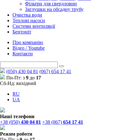
Фільтри для свердловин
Заглушки на обсадну трубу
Очистка води
Теплові насоси
Системи вентиляції
Бентоніт
Про компанію
Відео / Youtube
Контакти
(050) 430 04 81
(067) 654 17 41
Пн-Пт: з
9
до
17
Сб-Нд: вихідний
RU
UA
Наші телефони
+38 (050)
430 04 81
+38 (067)
654 17 41
Режим роботи
Пн-Пт: з
9
до
17