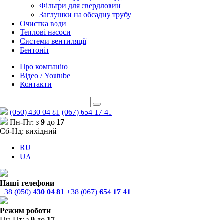
Фільтри для свердловин
Заглушки на обсадну трубу
Очистка води
Теплові насоси
Системи вентиляції
Бентоніт
Про компанію
Відео / Youtube
Контакти
(050) 430 04 81
(067) 654 17 41
Пн-Пт: з
9
до
17
Сб-Нд: вихідний
RU
UA
Наші телефони
+38 (050)
430 04 81
+38 (067)
654 17 41
Режим роботи
Пн-Пт: з
9
до
17