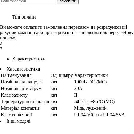
Замовити
Тип оплати
Ви можете оплатити замовлення переказом на розрахунковий
рахунок компанії або при отриманні — післяплатою через «Нову
пошту»
2
3
Характеристики
Характеристики
Найменування
Од. виміру
Характеристики
Номінальна напруга
квт
1000В DC (MC)
Номінальний струм
квт
30A
Клас захисту
квт
II
Терпературній діапазон
квт
-40°C…+85°C (MC)
Матеріал контактів
квт
Мідь, луджений
Клас горючості
квт
UL94-V0 или UL94-5VA
Інші моделі