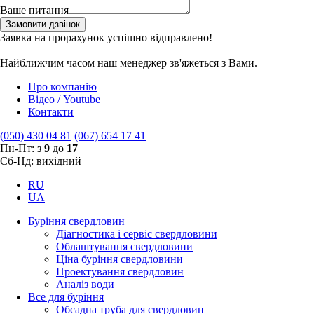
Ваше питання
Замовити дзвінок
Заявка на прорахунок успішно відправлено!
Найближчим часом наш менеджер зв'яжеться з Вами.
Про компанію
Відео / Youtube
Контакти
(050) 430 04 81
(067) 654 17 41
Пн-Пт: з
9
до
17
Сб-Нд: вихідний
RU
UA
Буріння свердловин
Діагностика і сервіс свердловини
Облаштування свердловини
Ціна буріння свердловини
Проектування свердловин
Аналіз води
Все для буріння
Обсадна труба для свердловин