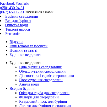
Facebook
YouTube
(050) 430 04 81
(067) 654 17 41
Зв'язатися з нами
Буріння свердловин
Все для буріння
Очистка води
Теплові насоси
Бентоніт
Відгуки
Інші товари та послуги
Новини та статті
Буріння свердловин
Буріння свердловин
Ціна буріння свердловини
Облаштування свердловини
Діагностика і сервіс свердловини
Проектування свердловин
Аналіз води
Все для буріння
Обсадна труба для свердловин
Фільтри для свердловин
Кварцовий пісок для буріння
Долото для буріння свердловин