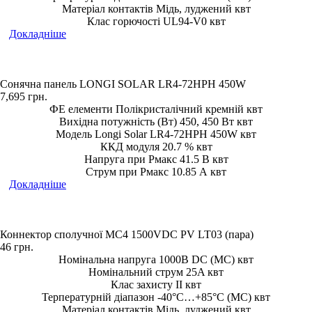
Матеріал контактів Мідь, луджений квт
Клас горючості UL94-V0 квт
Докладніше
Сонячна панель LONGI SOLAR LR4-72HPH 450W
7,695
грн.
ФЕ елементи Полікристалічний кремній квт
Вихідна потужність (Вт) 450, 450 Вт квт
Модель Longi Solar LR4-72HPH 450W квт
ККД модуля 20.7 % квт
Напруга при Рмакс 41.5 В квт
Струм при Рмакс 10.85 А квт
Докладніше
Коннектор сполучної MC4 1500VDC PV LT03 (пара)
46
грн.
Номінальна напруга 1000В DC (MC) квт
Номінальний струм 25A квт
Клас захисту II квт
Терпературній діапазон -40°C…+85°C (MC) квт
Матеріал контактів Мідь, луджений квт