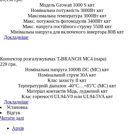
Модель Growatt 1000 S квт
Номінальна потужність 3000Вт квт
Максимальна температура 3000Вт квт
Макс. потужність фотомодулів 3400Вт квт
Макс. напруга постійного струму 550В квт
Мінімальна напруга для включеного інвертора 80В квт
Докладніше
Коннектор розгалужувачах T-BRANCH MC4 (пара)
229
грн.
Номінальна напруга 1000В DC (MC) квт
Номінальний струм 30A квт
Клас захисту II квт
Терпературній діапазон -40°C…+85°C (MC) квт
Матеріал контактів Мідь, луджений квт
Клас горючості UL94-V0 или UL94-5VA квт
Докладніше
Установка
Відгук
Читати далі
Архів