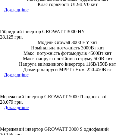
Клас горючості UL94-V0 квт
Докладніше
Гібридний інвертор GROWATT 3000 HY
28,125
грн.
Модель Growatt 3000 HY квт
Номінальна потужність 3000Вт квт
Макс. потужність фотомодулів 4500Вт квт
Макс. напруга постійного струму 500В квт
Напруга ввімкненого інвертора 116В/150В квт
Діаметр напруги МРРТ / Ном. 250-450В вт
Докладніше
Мережевий інвертор GROWATT 5000TL однофазні
28,079
грн.
Докладніше
Мережевий інвертор GROWATT 3000 S однофазний
20,156
грн.