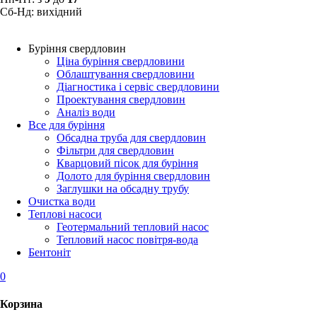
Сб-Нд: вихідний
Буріння свердловин
Ціна буріння свердловини
Облаштування свердловини
Діагностика і сервіс свердловини
Проектування свердловин
Аналіз води
Все для буріння
Обсадна труба для свердловин
Фільтри для свердловин
Кварцовий пісок для буріння
Долото для буріння свердловин
Заглушки на обсадну трубу
Очистка води
Теплові насоси
Геотермальний тепловий насос
Тепловий насос повітря-вода
Бентоніт
0
Корзина