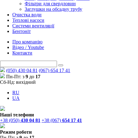
Фільтри для свердловин
Заглушки на обсадну трубу
Очистка води
Теплові насоси
Системи вентиляції
Бентоніт
Про компанію
Відео / Youtube
Контакти
(050) 430 04 81
(067) 654 17 41
Пн-Пт: з
9
до
17
Сб-Нд: вихідний
RU
UA
Наші телефони
+38 (050)
430 04 81
+38 (067)
654 17 41
Режим роботи
Пн-Пт: з
9
до
17