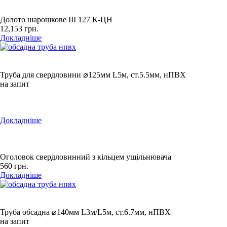
Долото шарошкове ІІІ 127 К-ЦН
12,153
грн.
Докладніше
Труба для свердловини ⌀125мм L5м, ст.5.5мм, нПВХ
на запит
Докладніше
Оголовок свердловинний з кільцем ущільнювача
560
грн.
Докладніше
Труба обсадна ⌀140мм L3м/L5м, ст.6.7мм, нПВХ
на запит