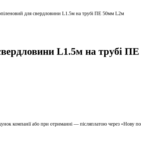
опіленовий для свердловини L1.5м на трубі ПЕ 50мм L2м
свердловини L1.5м на трубі П
хунок компанії або при отриманні — післяплатою через «Нову п