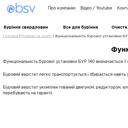
Про компанію
Відео / Youtube
Конт
Буріння свердловин
Все для буріння
Очистк
Головна
|
Новини та статті
|
Функціональність бурової установки Б
Функ
Функціональність бурової установки БУР 140 визначається її 
Буровий верстат легко транспортується і збирається навіть 
Буровий верстат укомплектований двигуном, редуктором, елек
перебувають на гарантії.