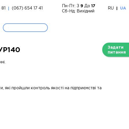
Пн-Пт: З
9
До
17
 81
(067) 654 17 41
RU
UA
Сб-Нд: Вихідний
Задати
УР140
питання
ні.
, які пройшли контроль якості на підприємстві та