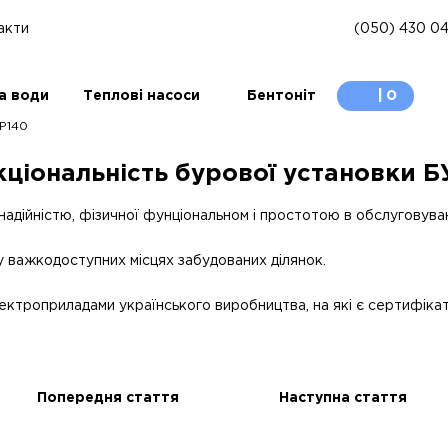
(050) 430 04
акти
0
а води
Теплові насоси
Бентоніт
УР140
ціональність бурової установки Б
надійністю, фізичної фунціональном і простотою в обслуговуван
у важкодоступних місцях забудованих ділянок.
троприладами українського виробництва, на які є сертифікати
Попередня стаття
Наступна стаття