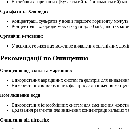
В глибоких горизонтах (Бучакський та Синоманський) концен
Сульфати та Хлориди:
Концентрації сульфатів у воді з першого горизонту можуть
Концентрації хлоридів можуть бути до 50 мг/л, що також з
Органічні Речовини:
У верхніх горизонтах можливе виявлення органічних домі
Рекомендації по Очищенню
Очищення від заліза та марганцю:
Використання аераційних систем та фільтрів для видалення
Використання іонообмінних фільтрів для зниження концент
Пом’якшення води:
Використання іонообмінних систем для зменшення жорстко
Додавання реагентів для зниження концентрації кальцію та
Очищення від нітратів: