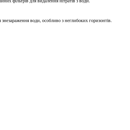
йних фільтрів для видалення нітратів з води.
 знезараження води, особливо з неглибоких горизонтів.