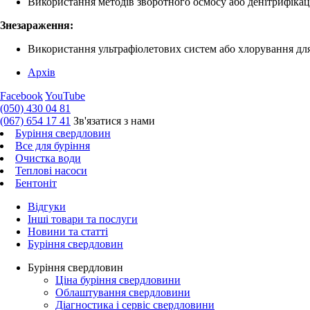
Використання методів зворотного осмосу або денітрифікаці
Знезараження:
Використання ультрафіолетових систем або хлорування для
Архів
Facebook
YouTube
(050) 430 04 81
(067) 654 17 41
Зв'язатися з нами
Буріння свердловин
Все для буріння
Очистка води
Теплові насоси
Бентоніт
Відгуки
Інші товари та послуги
Новини та статті
Буріння свердловин
Буріння свердловин
Ціна буріння свердловини
Облаштування свердловини
Діагностика і сервіс свердловини