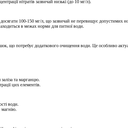
трації нітратів зазвичай низькі (до 10 мг/л).
 досягати 100-150 мг/л, що зазвичай не перевищує допустимих н
находиться в межах норми для питної води.
шок, що потребує додаткового очищення води. Це особливо актуа
 заліза та марганцю.
рації цих елементів.
сті води.
 магнію.