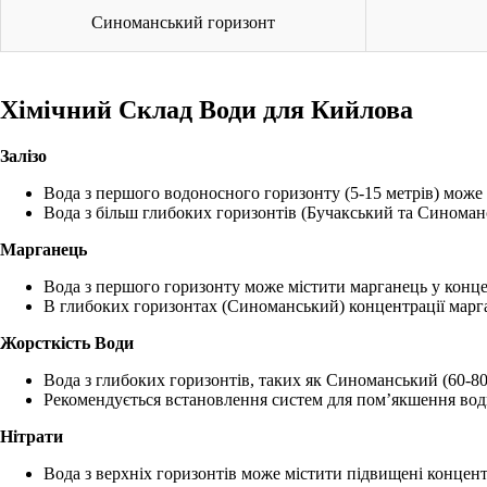
Синоманський горизонт
Хімічний Склад Води для Кийлова
Залізо
Вода з першого водоносного горизонту (5-15 метрів) може 
Вода з більш глибоких горизонтів (Бучакський та Синоманс
Марганець
Вода з першого горизонту може містити марганець у концен
В глибоких горизонтах (Синоманський) концентрації марган
Жорсткість Води
Вода з глибоких горизонтів, таких як Синоманський (60-80 
Рекомендується встановлення систем для пом’якшення вод
Нітрати
Вода з верхніх горизонтів може містити підвищені концент