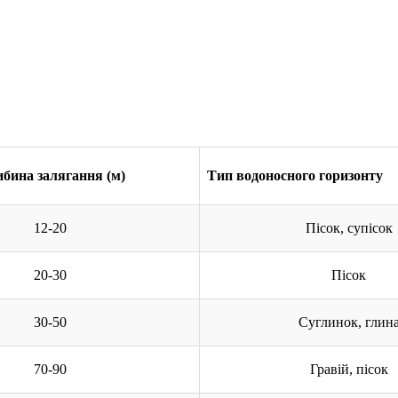
бина залягання (м)
Тип водоносного горизонту
12-20
Пісок, супісок
20-30
Пісок
30-50
Суглинок, глин
70-90
Гравій, пісок