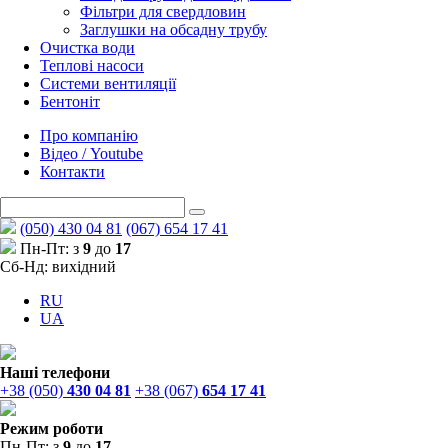
Фільтри для свердловин
Заглушки на обсадну трубу
Очистка води
Теплові насоси
Системи вентиляції
Бентоніт
Про компанію
Відео / Youtube
Контакти
(050) 430 04 81
(067) 654 17 41
Пн-Пт: з
9
до
17
Сб-Нд: вихідний
RU
UA
Наші телефони
+38 (050)
430 04 81
+38 (067)
654 17 41
Режим роботи
Пн-Пт: з
9
до
17