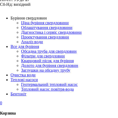
Сб-Нд: вихідний
Буріння свердловин
Ціна буріння свердловини
Облаштування свердловини
Діагностика і сервіс свердловини
Проектування свердловин
Аналіз води
Все для буріння
Обсадна труба для свердловин
Фільтри для свердловин
Кварцовий пісок для буріння
Долото для буріння свердловин
Заглушки на обсадну трубу
Очистка води
Теплові насоси
Геотермальний тепловий насос
Тепловий насос повітря-вода
Бентоніт
0
Корзина