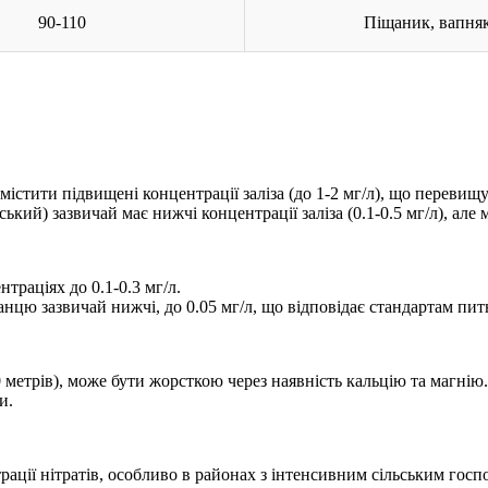
90-110
Піщаник, вапня
містити підвищені концентрації заліза (до 1-2 мг/л), що перевищ
ький) зазвичай має нижчі концентрації заліза (0.1-0.5 мг/л), ал
траціях до 0.1-0.3 мг/л.
цю зазвичай нижчі, до 0.05 мг/л, що відповідає стандартам пит
метрів), може бути жорсткою через наявність кальцію та магнію.
и.
рації нітратів, особливо в районах з інтенсивним сільським госп