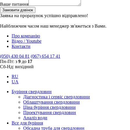
Ваше питання
Замовити дзвінок
Заявка на прорахунок успішно відправлено!
Найближчим часом наш менеджер зв'яжеться з Вами.
Про компанію
Відео / Youtube
Контакти
(050) 430 04 81
(067) 654 17 41
Пн-Пт: з
9
до
17
Сб-Нд: вихідний
RU
UA
Буріння свердловин
Діагностика і сервіс свердловини
Облаштування свердловини
Ціна буріння свердловини
Проектування свердловин
Аналіз води
Все для буріння
Обсадна труба для свердловин