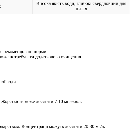
Висока якість води, глибокі свердловини для
к
пиття
ує рекомендовані норми.
е може потребувати додаткового очищення.
ної води.
 Жорсткість може досягати 7-10 мг-екв/л.
одарством. Концентрації можуть досягати 20-30 мг/л.