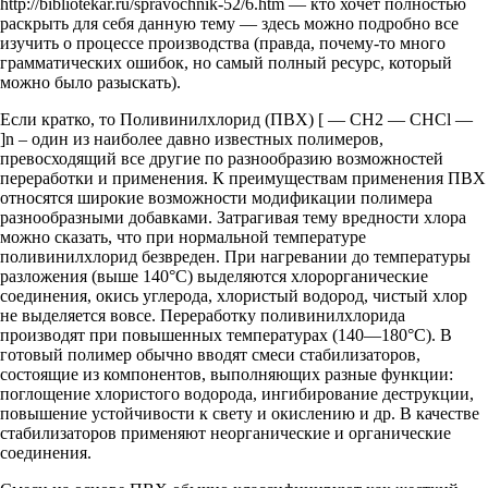
http://bibliotekar.ru/spravochnik-52/6.htm — кто хочет полностью
раскрыть для себя данную тему — здесь можно подробно все
изучить о процессе производства (правда, почему-то много
грамматических ошибок, но самый полный ресурс, который
можно было разыскать).
Если кратко, то Поливинилхлорид (ПВХ) [ — СН2 — СНCl —
]n – один из наиболее давно известных полимеров,
превосходящий все другие по разнообразию возможностей
переработки и применения. К преимуществам применения ПВХ
относятся широкие возможности модификации полимера
разнообразными добавками. Затрагивая тему вредности хлора
можно сказать, что при нормальной температуре
поливинилхлорид безвреден. При нагревании до температуры
разложения (выше 140°С) выделяются хлорорганические
соединения, окись углерода, хлористый водород, чистый хлор
не выделяется вовсе. Переработку поливинилхлорида
производят при повышенных температурах (140—180°С). В
готовый полимер обычно вводят смеси стабилизаторов,
состоящие из компонентов, выполняющих разные функции:
поглощение хлористого водорода, ингибирование деструкции,
повышение устойчивости к свету и окислению и др. В качестве
стабилизаторов применяют неорганические и органические
соединения.