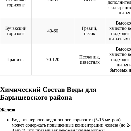
дополните
горизонт
фильтраци
питья
Высоко
Бучакский
Гравий,
качество в
40-60
горизонт
песок
подходит 
питьевых 
Высоко
качество в
Песчаник,
Граниты
70-120
подходит 
известняк
питья 
бытовых 
Химический Состав Воды для
Барышевского района
Железо
Вода из первого водоносного горизонта (5-15 метров)
может содержать повышенные концентрации железа (до 2-
3 мг/л), что превышает рекомендуемые нормы.