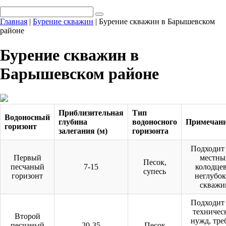
Главная
|
Бурение скважин
|
Бурение скважин в Барышевском
районе
Бурение скважин в
Барышевском районе
Приблизительная
Тип
Водоносный
глубина
водоносного
Примечан
горизонт
залегания (м)
горизонта
Подходит
Первый
местны
Песок,
песчаный
7-15
колодцев
супесь
горизонт
неглубо
скважи
Подходит
техничес
Второй
нужд, тре
песчаный
20-35
Песок